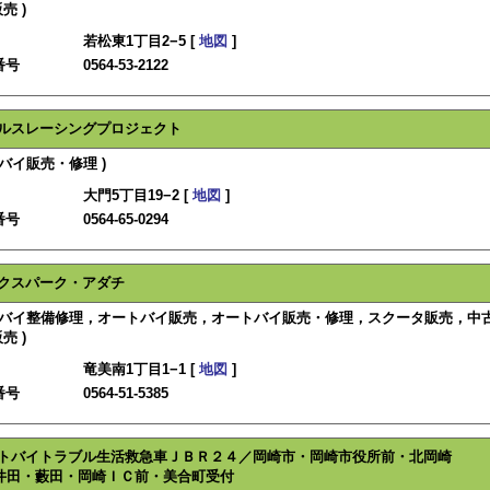
売 )
若松東1丁目2−5 [
地図
]
番号
0564-53-2122
ルスレーシングプロジェクト
トバイ販売・修理 )
大門5丁目19−2 [
地図
]
番号
0564-65-0294
クスパーク・アダチ
ートバイ整備修理，オートバイ販売，オートバイ販売・修理，スクータ販売，中
売 )
竜美南1丁目1−1 [
地図
]
番号
0564-51-5385
トバイトラブル生活救急車ＪＢＲ２４／岡崎市・岡崎市役所前・北岡崎
井田・藪田・岡崎ＩＣ前・美合町受付