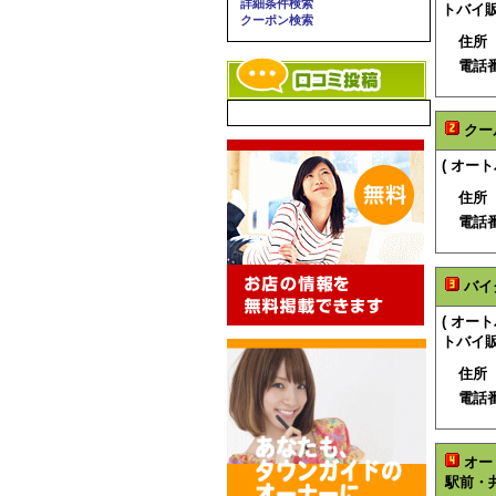
詳細条件検索
トバイ販
クーポン検索
住所
電話
クー
( オー
住所
電話
バイ
( オ
トバイ販
住所
電話
オー
駅前・