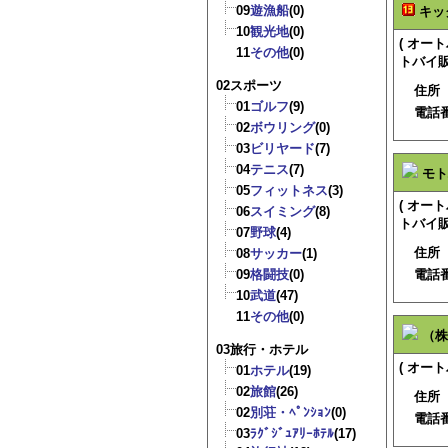
09
遊漁船
(0)
キッ
10
観光地
(0)
( オ
11
その他
(0)
トバイ販
02スポーツ
住所
01
ゴルフ
(9)
電話
02
ボウリング
(0)
03
ビリヤード
(7)
04
テニス
(7)
モト
05
フィットネス
(3)
( オ
06
スイミング
(8)
トバイ販
07
野球
(4)
住所
08
サッカー
(1)
09
格闘技
(0)
電話
10
武道
(47)
11
その他
(0)
（株
03旅行・ホテル
( オー
01
ホテル
(19)
02
旅館
(26)
住所
02
別荘・ﾍﾟﾝｼｮﾝ
(0)
電話
03
ﾗｸﾞｼﾞｭｱﾘｰﾎﾃﾙ
(17)