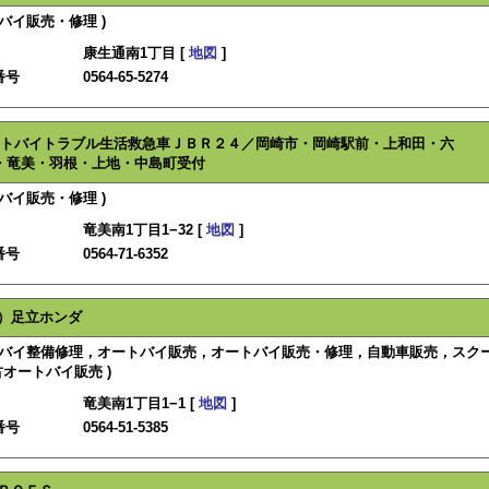
トバイ販売・修理 )
康生通南1丁目 [
地図
]
番号
0564-65-5274
トバイトラブル生活救急車ＪＢＲ２４／岡崎市・岡崎駅前・上和田・六
・竜美・羽根・上地・中島町受付
トバイ販売・修理 )
竜美南1丁目1−32 [
地図
]
番号
0564-71-6352
）足立ホンダ
ートバイ整備修理，オートバイ販売，オートバイ販売・修理，自動車販売，スク
オートバイ販売 )
竜美南1丁目1−1 [
地図
]
番号
0564-51-5385