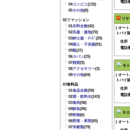
電話
04
コンビニ
(132)
05
その他
(0)
リサ
02ファッション
01
衣料全般
(42)
( オ
02
呉服・服地
(70)
トバイ販
03
紳士服・ﾒﾝｽﾞ
(25)
住所
04
婦人・子供服
(91)
電話
05
靴
(37)
06
カバン
(15)
07
雑貨
(5)
モト
08
アクセサリー
(3)
09
その他
(69)
( オ
トバイ販
03食料品
住所
01
食品全般
(59)
電話
02
酒・飲料水
(143)
03
食肉
(58)
04
鮮魚
(56)
ＲＯ
05
乾物
(6)
06
野菜・果実
(65)
( オー
07
米穀類
(79)