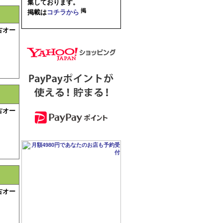
集しております。
掲載は
コチラから
古オー
古オー
古オー