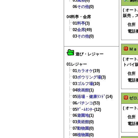
05
風俗
(0)
絹村
06
その他
(0)
( オ
販売，ス
04料亭・会席
01
料亭
(3)
住所
02
会席
(49)
電話
03
その他
(0)
Ｍａ
遊び・レジャー
( オ
01レジャー
トバイ販
01
カラオケ
(19)
住所
03
ボウリング場
(3)
電話
03
ゴルフ場
(10)
04
映画館
(1)
05
浴場・健康ﾗﾝﾄﾞ
(14)
ゼロ
06
パチンコ
(53)
( オー
05
ｹﾞｰﾑｾﾝﾀｰ
(12)
06
遊園地
(1)
住所
03
美術館
(0)
電話
07
動物園
(0)
08
植物園
(0)