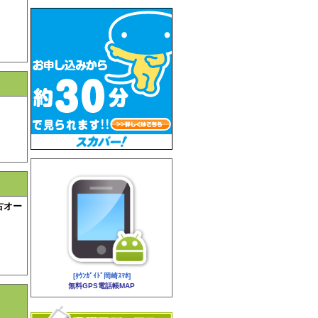
古オー
[ﾀｳﾝｶﾞｲﾄﾞ岡崎ｽﾏﾎ]
無料GPS電話帳MAP