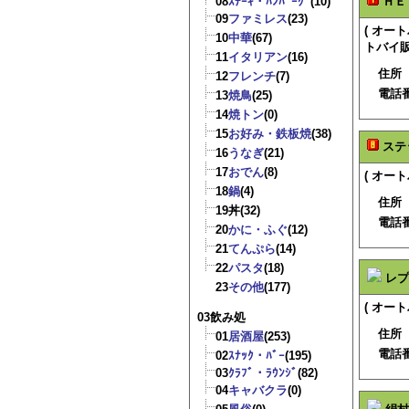
08
ｽﾃｰｷ・ﾊﾝﾊﾞｰｸﾞ
(10)
ＨＥ
09
ファミレス
(23)
( オ
10
中華
(67)
トバイ販
11
イタリアン
(16)
住所
12
フレンチ
(7)
電話
13
焼鳥
(25)
14
焼トン
(0)
15
お好み・鉄板焼
(38)
ステ
16
うなぎ
(21)
17
おでん
(8)
( オー
18
鍋
(4)
住所
19
丼
(32)
電話
20
かに・ふぐ
(12)
21
てんぷら
(14)
22
パスタ
(18)
レプ
23
その他
(177)
( オー
03飲み処
住所
01
居酒屋
(253)
電話
02
ｽﾅｯｸ・ﾊﾞｰ
(195)
03
ｸﾗﾌﾞ・ﾗｳﾝｼﾞ
(82)
04
キャバクラ
(0)