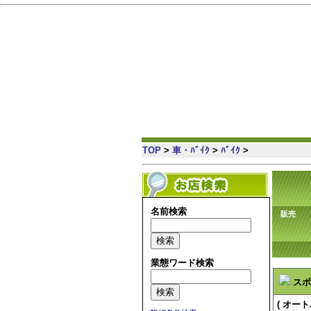
岡崎 の情報満載・簡単検索・地域コミュニティ
TOP
>
車・ﾊﾞｲｸ
>
ﾊﾞｲｸ
>
名前検索
販売
業態ワード検索
スポ
( オ