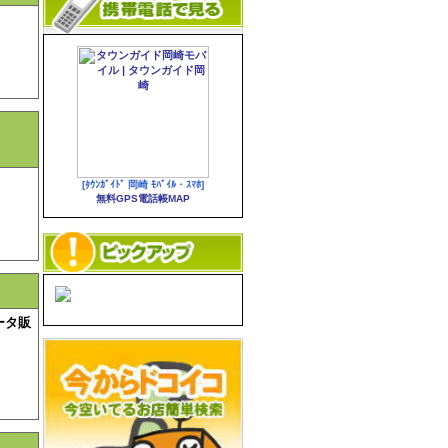
[ﾀｳﾝｶﾞｲﾄﾞ 岡崎 ﾓﾊﾞｲﾙ・ｽﾏﾎ]
無料GPS電話帳MAP
ータ販