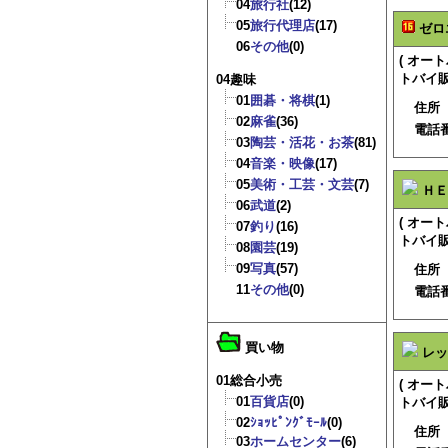
04
旅行社
(12)
05
旅行代理店
(17)
ゼロ
06
その他
(0)
( オ
トバイ販
04趣味
01
囲碁・将棋
(1)
住所
02
麻雀
(36)
電話
03
陶芸・活花・お茶
(81)
04
音楽・映像
(17)
05
美術・工芸・文芸
(7)
ＨＥ
06
武道
(2)
( オ
07
釣り
(16)
トバイ販
08
園芸
(19)
09
写真
(57)
住所
11
その他
(0)
電話
買い物
レッ
01総合小売
( オ
01
百貨店
(0)
トバイ販
02
ｼｮｯﾋﾟﾝｸﾞﾓｰﾙ
(0)
住所
03
ホームセンター
(6)