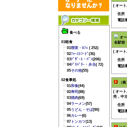
( オー
住所
電話
食べる
オー
01軽食
名駅前
01
喫茶・ｶﾌｪ
( 252)
( オー
02
ﾌｧｰｽﾄﾌｰﾄﾞ
(36)
03
ﾃﾞｻﾞｰﾄ・ﾊﾟﾝ
(206)
住所
04
ﾃﾞﾘﾊﾞﾘｰ・弁当
( 72)
電話
05
その他
(55)
02食事処
（株
01
和食
(44)
( オ
02
寿司
(88)
売，中古
03
焼肉
(69)
04
ラーメン
(57)
住所
05
うどん・そば
(90)
電話
06
カレー
(6)
07
トンカツ
(13)