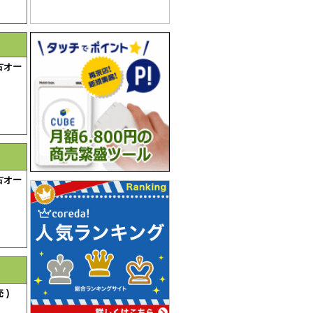
古オー
古オー
 )