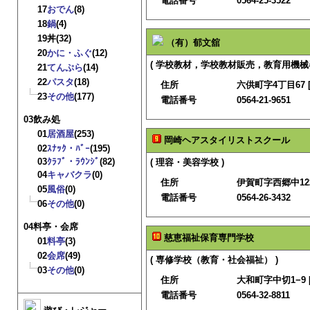
電話番号
0564-25-3522
17
おでん
(8)
18
鍋
(4)
19
丼
(32)
（有）郁文舘
20
かに・ふぐ
(12)
( 学校教材，学校教材販売，教育用機械
21
てんぷら
(14)
22
パスタ
(18)
住所
六供町字4丁目67 
23
その他
(177)
電話番号
0564-21-9651
03飲み処
01
居酒屋
(253)
岡崎ヘアスタイリストスクール
02
ｽﾅｯｸ・ﾊﾞｰ
(195)
03
ｸﾗﾌﾞ・ﾗｳﾝｼﾞ
(82)
( 理容・美容学校 )
04
キャバクラ
(0)
住所
伊賀町字西郷中122
05
風俗
(0)
電話番号
0564-26-3432
06
その他
(0)
04料亭・会席
慈恵福祉保育専門学校
01
料亭
(3)
02
会席
(49)
( 専修学校（教育・社会福祉） )
03
その他
(0)
住所
大和町字中切1−9 
電話番号
0564-32-8811