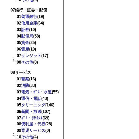
07銀行・証券・郵便
01
普通銀行
(19)
02
信用金庫
(64)
03
証券
(10)
04
郵便局
(58)
05
貸金
(25)
06
質屋
(10)
07
クレジット
(17)
08
その他
(0)
08サービス
01
警察
(16)
02
消防
(33)
03
電気・ｶﾞｽ・水道
(55)
04
通信・電話
(43)
05
クリーニング
(146)
06
新聞・放送
(107)
07
ｺﾞﾐ・ﾘｻｲｸﾙ
(69)
08
便利屋・代行
(28)
09
育児サービス
(0)
10
その他
(4)