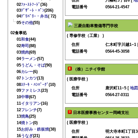
住所
八幡町3丁目6 [
地
02
ﾌｧｰｽﾄﾌｰﾄﾞ
(36)
電話番号
0564-21-4547
03
ﾃﾞｻﾞｰﾄ・ﾊﾟﾝ
(206)
04
ﾃﾞﾘﾊﾞﾘｰ・弁当
( 72)
05
その他
(55)
三菱自動車整備専門学校
02食事処
( 専修学校（工業） )
01
和食
(44)
住所
仁木町字川越1−1 
02
寿司
(88)
電話番号
0564-45-3058
03
焼肉
(69)
04
ラーメン
(57)
05
うどん・そば
(90)
（株）ニチイ学館
06
カレー
(6)
07
トンカツ
(13)
( 医療学校 )
08
ｽﾃｰｷ・ﾊﾝﾊﾞｰｸﾞ
(10)
住所
唐沢町11−5 [
地図
09
ファミレス
(23)
電話番号
0564-27-0311
10
中華
(67)
11
イタリアン
(16)
12
フレンチ
(7)
日本医療事務センター岡崎支社
13
焼鳥
(25)
( 医療学校 )
14
焼トン
(0)
15
お好み・鉄板焼
(38)
住所
明大寺本町1丁目34
16
うなぎ
(21)