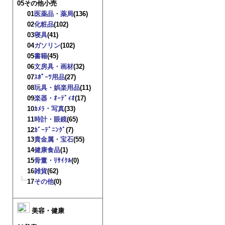
05その他小売
01
医薬品・薬局
(136)
02
化粧品
(102)
03
寝具
(41)
04
ガソリン
(102)
05
書籍
(45)
06
文房具・画材
(32)
07
ｽﾎﾟｰﾂ用品
(27)
08
玩具・娯楽用品
(11)
09
楽器・ｵｰﾃﾞｨｵ
(17)
10
ｶﾒﾗ・写真
(33)
11
時計・眼鏡
(65)
12
ｶﾞｰﾃﾞﾆﾝｸﾞ
(7)
13
貴金属・宝石
(55)
14
健康食品
(1)
15
骨董・ﾘｻｲｸﾙ
(0)
16
雑貨
(62)
17
その他
(0)
美容・健康