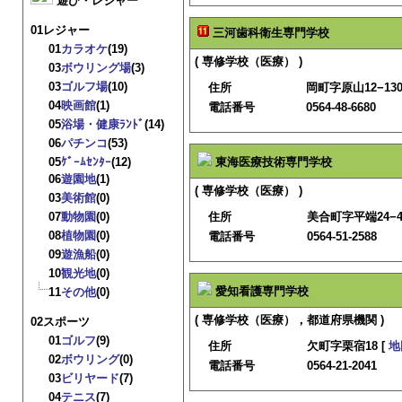
遊び・レジャー
01レジャー
三河歯科衛生専門学校
01
カラオケ
(19)
( 専修学校（医療） )
03
ボウリング場
(3)
03
ゴルフ場
(10)
住所
岡町字原山12−130
04
映画館
(1)
電話番号
0564-48-6680
05
浴場・健康ﾗﾝﾄﾞ
(14)
06
パチンコ
(53)
05
ｹﾞｰﾑｾﾝﾀｰ
(12)
東海医療技術専門学校
06
遊園地
(1)
( 専修学校（医療） )
03
美術館
(0)
07
動物園
(0)
住所
美合町字平端24−4
08
植物園
(0)
電話番号
0564-51-2588
09
遊漁船
(0)
10
観光地
(0)
愛知看護専門学校
11
その他
(0)
( 専修学校（医療），都道府県機関 )
02スポーツ
01
ゴルフ
(9)
住所
欠町字栗宿18 [
地
02
ボウリング
(0)
電話番号
0564-21-2041
03
ビリヤード
(7)
04
テニス
(7)