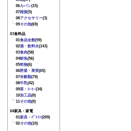
06
カバン
(15)
07
雑貨
(5)
08
アクセサリー
(3)
09
その他
(69)
03食料品
01
食品全般
(59)
02
酒・飲料水
(143)
03
食肉
(58)
04
鮮魚
(56)
05
乾物
(6)
06
野菜・果実
(65)
07
米穀類
(79)
08
牛乳
(42)
09
茶・ｺｰﾋｰ
(34)
10
加工品
(0)
11
その他
(0)
04家具・家電
01
家具・ﾊﾟｿｺﾝ
(209)
02
その他
(10)