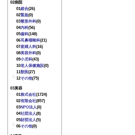
02病院
01
総合
(26)
02
緊急
(0)
03
整形外科
(0)
04
内科
(56)
05
歯科
(148)
06
耳鼻咽喉科
(21)
07
産婦人科
(16)
08
美容外科
(0)
09
小児科
(43)
10
老人保健施設
(0)
11
獣医
(27)
12
その他
(75)
03美容
01
株式会社
(1724)
02
有限会社
(857)
03
NPO法人
(0)
04
社団法人
(8)
05
財団法人
(5)
06
その他
(0)