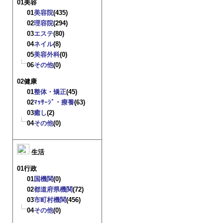
01美容
01
美容院
(435)
02
理容院
(294)
03
エステ
(80)
04
ネイル
(8)
05
美容外科
(0)
06
その他
(0)
02健康
01
整体・矯正
(45)
02
ﾏｯｻｰｼﾞ・療養
(63)
03
癒し
(2)
04
その他
(0)
生活
01行政
01
国機関
(0)
02
都道府県機関
(72)
03
市町村機関
(456)
04
その他
(0)