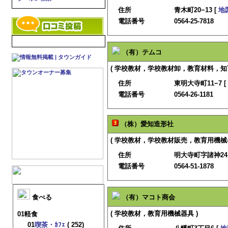
住所
青木町20−13 [
地
電話番号
0564-25-7818
（有）テムコ
( 学校教材，学校教材卸，教育材料，知
住所
東明大寺町11−7 [
電話番号
0564-26-1181
（株）愛知造形社
( 学校教材，学校教材販売，教育用機械器
住所
明大寺町字諸神24
電話番号
0564-51-1878
食べる
（有）マコト商会
( 学校教材，教育用機械器具 )
01軽食
01
喫茶・ｶﾌｪ
( 252)