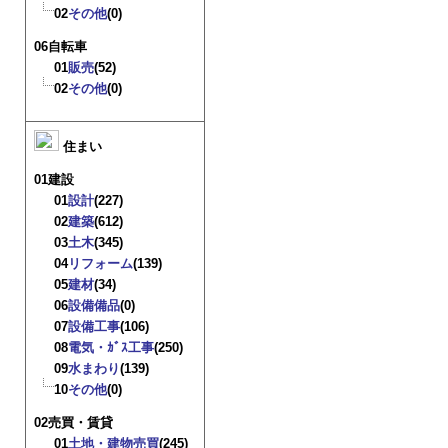
02
その他
(0)
06自転車
01
販売
(52)
02
その他
(0)
住まい
01建設
01
設計
(227)
02
建築
(612)
03
土木
(345)
04
リフォーム
(139)
05
建材
(34)
06
設備備品
(0)
07
設備工事
(106)
08
電気・ｶﾞｽ工事
(250)
09
水まわり
(139)
10
その他
(0)
02売買・賃貸
01
土地・建物売買
(245)