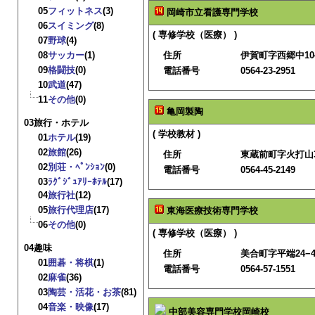
05
フィットネス
(3)
岡崎市立看護専門学校
06
スイミング
(8)
( 専修学校（医療） )
07
野球
(4)
08
サッカー
(1)
住所
伊賀町字西郷中104
09
格闘技
(0)
電話番号
0564-23-2951
10
武道
(47)
11
その他
(0)
亀岡製陶
03旅行・ホテル
( 学校教材 )
01
ホテル
(19)
02
旅館
(26)
住所
東蔵前町字火打山3
02
別荘・ﾍﾟﾝｼｮﾝ
(0)
電話番号
0564-45-2149
03
ﾗｸﾞｼﾞｭｱﾘｰﾎﾃﾙ
(17)
04
旅行社
(12)
05
旅行代理店
(17)
東海医療技術専門学校
06
その他
(0)
( 専修学校（医療） )
04趣味
住所
美合町字平端24−4
01
囲碁・将棋
(1)
電話番号
0564-57-1551
02
麻雀
(36)
03
陶芸・活花・お茶
(81)
04
音楽・映像
(17)
中部美容専門学校岡崎校