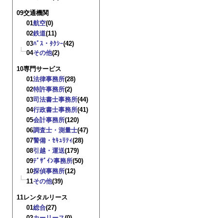
09交通機関
01
航空
(0)
02
鉄道
(11)
03
ﾊﾞｽ・ﾀｸｼｰ
(42)
04
その他
(2)
10専門サービス
01
法律事務所
(28)
02
特許事務所
(2)
03
司法書士事務所
(44)
04
行政書士事務所
(41)
05
会計事務所
(120)
06
調査士・測量士
(47)
07
警備・ｾｷｭﾘﾃｨ
(28)
08
引越・運送
(179)
09
ﾃﾞｻﾞｲﾝ事務所
(50)
10
探偵事務所
(12)
11
その他
(39)
11レンタルリース
01
総合
(27)
02
カーリース
(0)