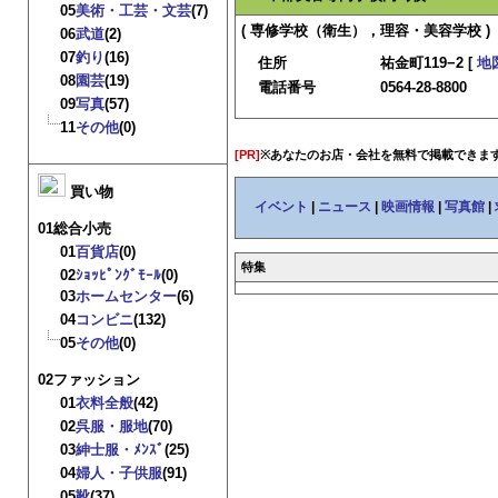
05
美術・工芸・文芸
(7)
( 専修学校（衛生），理容・美容学校 )
06
武道
(2)
07
釣り
(16)
住所
祐金町119−2 [
地
08
園芸
(19)
電話番号
0564-28-8800
09
写真
(57)
11
その他
(0)
[PR]
※あなたのお店・会社を無料で掲載できま
買い物
イベント
|
ニュース
|
映画情報
|
写真館
|
01総合小売
01
百貨店
(0)
特集
02
ｼｮｯﾋﾟﾝｸﾞﾓｰﾙ
(0)
03
ホームセンター
(6)
04
コンビニ
(132)
05
その他
(0)
02ファッション
01
衣料全般
(42)
02
呉服・服地
(70)
03
紳士服・ﾒﾝｽﾞ
(25)
04
婦人・子供服
(91)
05
靴
(37)