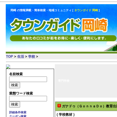
岡崎 の情報満載・簡単検索・地域コミュニティ [
タウンガイド 岡崎
]
TOP
>
生活
>
学校
>
名前検索
専門学校
業態ワード検索
ガナドゥ（ＧｏｎｎａＤｏ）教育出
詳細条件検索
( 学校教材 )
クーポン検索