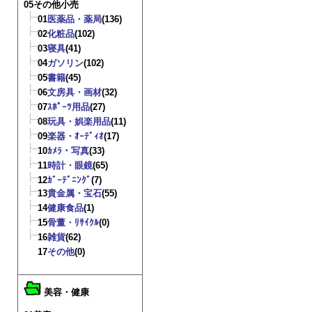
05その他小売
01
医薬品・薬局
(136)
02
化粧品
(102)
03
寝具
(41)
04
ガソリン
(102)
05
書籍
(45)
06
文房具・画材
(32)
07
ｽﾎﾟｰﾂ用品
(27)
08
玩具・娯楽用品
(11)
09
楽器・ｵｰﾃﾞｨｵ
(17)
10
ｶﾒﾗ・写真
(33)
11
時計・眼鏡
(65)
12
ｶﾞｰﾃﾞﾆﾝｸﾞ
(7)
13
貴金属・宝石
(55)
14
健康食品
(1)
15
骨董・ﾘｻｲｸﾙ
(0)
16
雑貨
(62)
17
その他
(0)
美容・健康