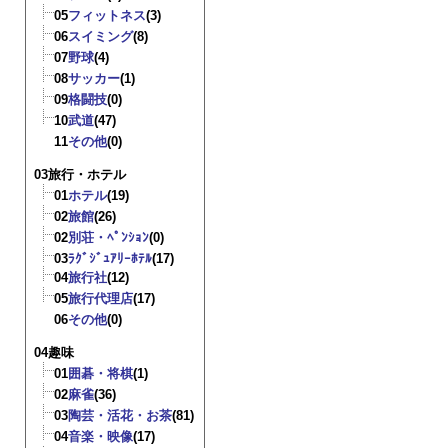
05
フィットネス
(3)
06
スイミング
(8)
07
野球
(4)
08
サッカー
(1)
09
格闘技
(0)
10
武道
(47)
11
その他
(0)
03旅行・ホテル
01
ホテル
(19)
02
旅館
(26)
02
別荘・ﾍﾟﾝｼｮﾝ
(0)
03
ﾗｸﾞｼﾞｭｱﾘｰﾎﾃﾙ
(17)
04
旅行社
(12)
05
旅行代理店
(17)
06
その他
(0)
04趣味
01
囲碁・将棋
(1)
02
麻雀
(36)
03
陶芸・活花・お茶
(81)
04
音楽・映像
(17)