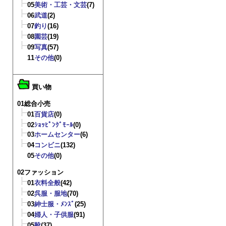
05
美術・工芸・文芸
(7)
06
武道
(2)
07
釣り
(16)
08
園芸
(19)
09
写真
(57)
11
その他
(0)
買い物
01総合小売
01
百貨店
(0)
02
ｼｮｯﾋﾟﾝｸﾞﾓｰﾙ
(0)
03
ホームセンター
(6)
04
コンビニ
(132)
05
その他
(0)
02ファッション
01
衣料全般
(42)
02
呉服・服地
(70)
03
紳士服・ﾒﾝｽﾞ
(25)
04
婦人・子供服
(91)
05
靴
(37)