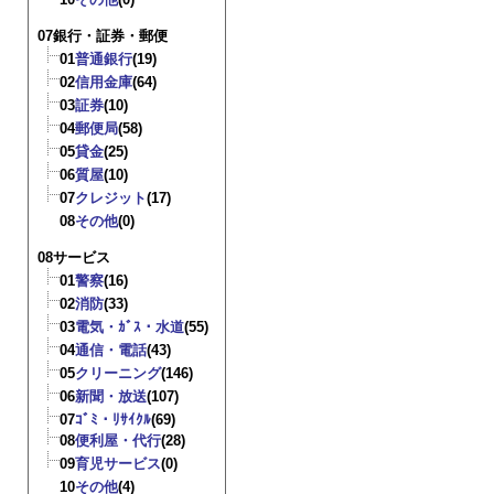
07銀行・証券・郵便
01
普通銀行
(19)
02
信用金庫
(64)
03
証券
(10)
04
郵便局
(58)
05
貸金
(25)
06
質屋
(10)
07
クレジット
(17)
08
その他
(0)
08サービス
01
警察
(16)
02
消防
(33)
03
電気・ｶﾞｽ・水道
(55)
04
通信・電話
(43)
05
クリーニング
(146)
06
新聞・放送
(107)
07
ｺﾞﾐ・ﾘｻｲｸﾙ
(69)
08
便利屋・代行
(28)
09
育児サービス
(0)
10
その他
(4)