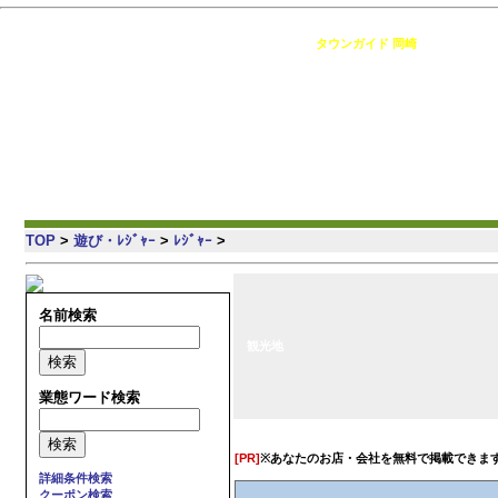
岡崎 の情報満載・簡単検索・地域コミュニティ [
タウンガイド 岡崎
]
TOP
>
遊び・ﾚｼﾞｬｰ
>
ﾚｼﾞｬｰ
>
名前検索
観光地
業態ワード検索
[PR]
※あなたのお店・会社を無料で掲載できま
詳細条件検索
クーポン検索