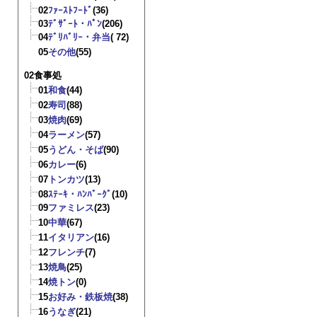
02
ﾌｧｰｽﾄﾌｰﾄﾞ
(36)
03
ﾃﾞｻﾞｰﾄ・ﾊﾟﾝ
(206)
04
ﾃﾞﾘﾊﾞﾘｰ・弁当
( 72)
05
その他
(55)
02食事処
01
和食
(44)
02
寿司
(88)
03
焼肉
(69)
04
ラーメン
(57)
05
うどん・そば
(90)
06
カレー
(6)
07
トンカツ
(13)
08
ｽﾃｰｷ・ﾊﾝﾊﾞｰｸﾞ
(10)
09
ファミレス
(23)
10
中華
(67)
11
イタリアン
(16)
12
フレンチ
(7)
13
焼鳥
(25)
14
焼トン
(0)
15
お好み・鉄板焼
(38)
16
うなぎ
(21)