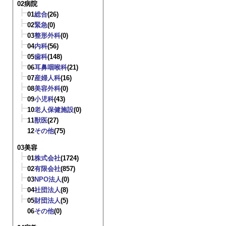
02病院
01
総合
(26)
02
緊急
(0)
03
整形外科
(0)
04
内科
(56)
05
歯科
(148)
06
耳鼻咽喉科
(21)
07
産婦人科
(16)
08
美容外科
(0)
09
小児科
(43)
10
老人保健施設
(0)
11
獣医
(27)
12
その他
(75)
03美容
01
株式会社
(1724)
02
有限会社
(857)
03
NPO法人
(0)
04
社団法人
(8)
05
財団法人
(5)
06
その他
(0)