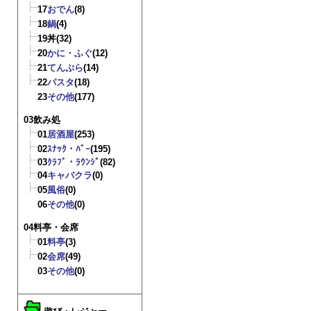
17
おでん
(8)
18
鍋
(4)
19
丼
(32)
20
かに・ふぐ
(12)
21
てんぷら
(14)
22
パスタ
(18)
23
その他
(177)
03飲み処
01
居酒屋
(253)
02
ｽﾅｯｸ・ﾊﾞｰ
(195)
03
ｸﾗﾌﾞ・ﾗｳﾝｼﾞ
(82)
04
キャバクラ
(0)
05
風俗
(0)
06
その他
(0)
04料亭・会席
01
料亭
(3)
02
会席
(49)
03
その他
(0)