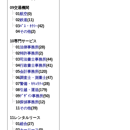
09交通機関
01
航空
(0)
02
鉄道
(11)
03
ﾊﾞｽ・ﾀｸｼｰ
(42)
04
その他
(2)
10専門サービス
01
法律事務所
(28)
02
特許事務所
(2)
03
司法書士事務所
(44)
04
行政書士事務所
(41)
05
会計事務所
(120)
06
調査士・測量士
(47)
07
警備・ｾｷｭﾘﾃｨ
(28)
08
引越・運送
(179)
09
ﾃﾞｻﾞｲﾝ事務所
(50)
10
探偵事務所
(12)
11
その他
(39)
11レンタルリース
01
総合
(27)
02
カーリース
(0)