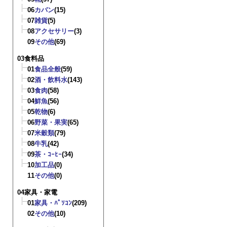
06
カバン
(15)
07
雑貨
(5)
08
アクセサリー
(3)
09
その他
(69)
03食料品
01
食品全般
(59)
02
酒・飲料水
(143)
03
食肉
(58)
04
鮮魚
(56)
05
乾物
(6)
06
野菜・果実
(65)
07
米穀類
(79)
08
牛乳
(42)
09
茶・ｺｰﾋｰ
(34)
10
加工品
(0)
11
その他
(0)
04家具・家電
01
家具・ﾊﾟｿｺﾝ
(209)
02
その他
(10)