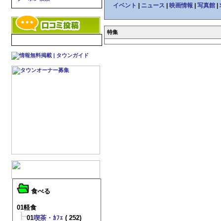
イベント
|
ニュース
|
映画情報
|
写真館
|
特集
食べる
01軽食
01
喫茶・ｶﾌｪ
( 252)