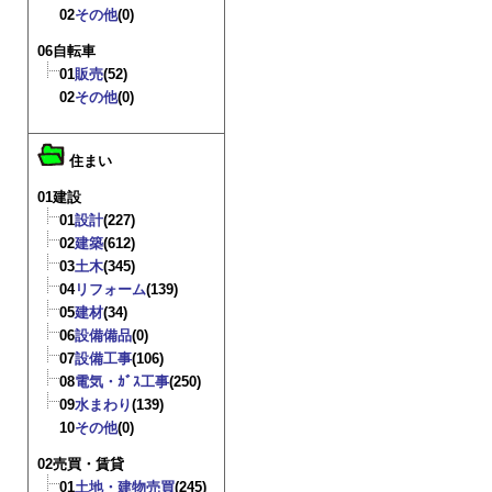
02
その他
(0)
06自転車
01
販売
(52)
02
その他
(0)
住まい
01建設
01
設計
(227)
02
建築
(612)
03
土木
(345)
04
リフォーム
(139)
05
建材
(34)
06
設備備品
(0)
07
設備工事
(106)
08
電気・ｶﾞｽ工事
(250)
09
水まわり
(139)
10
その他
(0)
02売買・賃貸
01
土地・建物売買
(245)