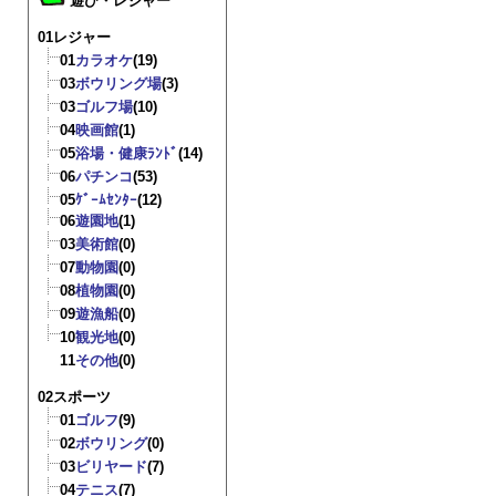
遊び・レジャー
01レジャー
01
カラオケ
(19)
03
ボウリング場
(3)
03
ゴルフ場
(10)
04
映画館
(1)
05
浴場・健康ﾗﾝﾄﾞ
(14)
06
パチンコ
(53)
05
ｹﾞｰﾑｾﾝﾀｰ
(12)
06
遊園地
(1)
03
美術館
(0)
07
動物園
(0)
08
植物園
(0)
09
遊漁船
(0)
10
観光地
(0)
11
その他
(0)
02スポーツ
01
ゴルフ
(9)
02
ボウリング
(0)
03
ビリヤード
(7)
04
テニス
(7)