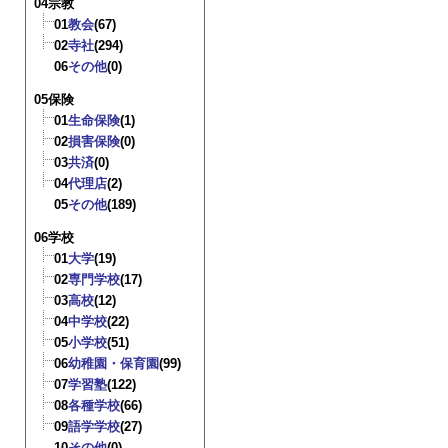
04宗教
01
教会
(67)
02
寺社
(294)
06
その他
(0)
05保険
01
生命保険
(1)
02
損害保険
(0)
03
共済
(0)
04
代理店
(2)
05
その他
(189)
06学校
01
大学
(19)
02
専門学校
(17)
03
高校
(12)
04
中学校
(22)
05
小学校
(51)
06
幼稚園・保育園
(99)
07
学習塾
(122)
08
各種学校
(66)
09
語学学校
(27)
10
その他
(0)