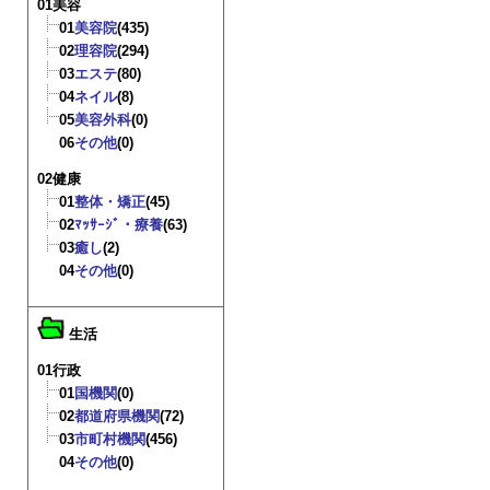
01美容
01
美容院
(435)
02
理容院
(294)
03
エステ
(80)
04
ネイル
(8)
05
美容外科
(0)
06
その他
(0)
02健康
01
整体・矯正
(45)
02
ﾏｯｻｰｼﾞ・療養
(63)
03
癒し
(2)
04
その他
(0)
生活
01行政
01
国機関
(0)
02
都道府県機関
(72)
03
市町村機関
(456)
04
その他
(0)