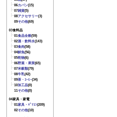
06
カバン
(15)
07
雑貨
(5)
08
アクセサリー
(3)
09
その他
(69)
03食料品
01
食品全般
(59)
02
酒・飲料水
(143)
03
食肉
(58)
04
鮮魚
(56)
05
乾物
(6)
06
野菜・果実
(65)
07
米穀類
(79)
08
牛乳
(42)
09
茶・ｺｰﾋｰ
(34)
10
加工品
(0)
11
その他
(0)
04家具・家電
01
家具・ﾊﾟｿｺﾝ
(209)
02
その他
(10)