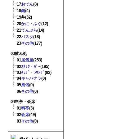
17
おでん
(8)
18
鍋
(4)
19
丼
(32)
20
かに・ふぐ
(12)
21
てんぷら
(14)
22
パスタ
(18)
23
その他
(177)
03飲み処
01
居酒屋
(253)
02
ｽﾅｯｸ・ﾊﾞｰ
(195)
03
ｸﾗﾌﾞ・ﾗｳﾝｼﾞ
(82)
04
キャバクラ
(0)
05
風俗
(0)
06
その他
(0)
04料亭・会席
01
料亭
(3)
02
会席
(49)
03
その他
(0)