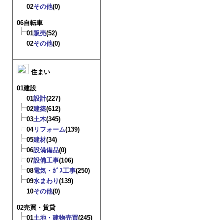
02
その他
(0)
06自転車
01
販売
(52)
02
その他
(0)
住まい
01建設
01
設計
(227)
02
建築
(612)
03
土木
(345)
04
リフォーム
(139)
05
建材
(34)
06
設備備品
(0)
07
設備工事
(106)
08
電気・ｶﾞｽ工事
(250)
09
水まわり
(139)
10
その他
(0)
02売買・賃貸
01
土地・建物売買
(245)