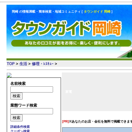
岡崎 の情報満載・簡単検索・地域コミュニティ [
タウンガイド 岡崎
]
TOP
>
生活
>
修理・ﾚｽｷｭｰ
>
名前検索
家電
業態ワード検索
[PR]
※あなたのお店・会社を無料で掲載できま
詳細条件検索
クーポン検索