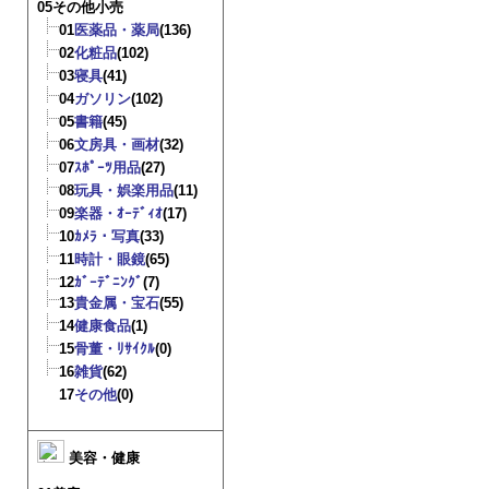
05その他小売
01
医薬品・薬局
(136)
02
化粧品
(102)
03
寝具
(41)
04
ガソリン
(102)
05
書籍
(45)
06
文房具・画材
(32)
07
ｽﾎﾟｰﾂ用品
(27)
08
玩具・娯楽用品
(11)
09
楽器・ｵｰﾃﾞｨｵ
(17)
10
ｶﾒﾗ・写真
(33)
11
時計・眼鏡
(65)
12
ｶﾞｰﾃﾞﾆﾝｸﾞ
(7)
13
貴金属・宝石
(55)
14
健康食品
(1)
15
骨董・ﾘｻｲｸﾙ
(0)
16
雑貨
(62)
17
その他
(0)
美容・健康