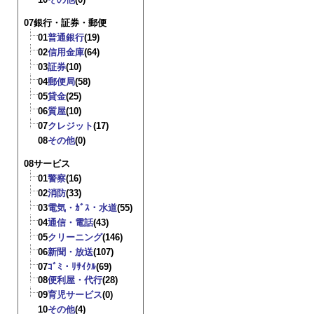
07銀行・証券・郵便
01
普通銀行
(19)
02
信用金庫
(64)
03
証券
(10)
04
郵便局
(58)
05
貸金
(25)
06
質屋
(10)
07
クレジット
(17)
08
その他
(0)
08サービス
01
警察
(16)
02
消防
(33)
03
電気・ｶﾞｽ・水道
(55)
04
通信・電話
(43)
05
クリーニング
(146)
06
新聞・放送
(107)
07
ｺﾞﾐ・ﾘｻｲｸﾙ
(69)
08
便利屋・代行
(28)
09
育児サービス
(0)
10
その他
(4)