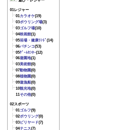
遊び・レジャー
01レジャー
01
カラオケ
(19)
03
ボウリング場
(3)
03
ゴルフ場
(10)
04
映画館
(1)
05
浴場・健康ﾗﾝﾄﾞ
(14)
06
パチンコ
(53)
05
ｹﾞｰﾑｾﾝﾀｰ
(12)
06
遊園地
(1)
03
美術館
(0)
07
動物園
(0)
08
植物園
(0)
09
遊漁船
(0)
10
観光地
(0)
11
その他
(0)
02スポーツ
01
ゴルフ
(9)
02
ボウリング
(0)
03
ビリヤード
(7)
04
テニス
(7)