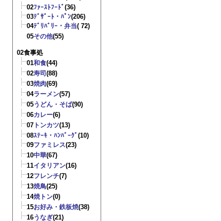
02
ﾌｧｰｽﾄﾌｰﾄﾞ
(36)
03
ﾃﾞｻﾞｰﾄ・ﾊﾟﾝ
(206)
04
ﾃﾞﾘﾊﾞﾘｰ・弁当
( 72)
05
その他
(55)
02食事処
01
和食
(44)
02
寿司
(88)
03
焼肉
(69)
04
ラーメン
(57)
05
うどん・そば
(90)
06
カレー
(6)
07
トンカツ
(13)
08
ｽﾃｰｷ・ﾊﾝﾊﾞｰｸﾞ
(10)
09
ファミレス
(23)
10
中華
(67)
11
イタリアン
(16)
12
フレンチ
(7)
13
焼鳥
(25)
14
焼トン
(0)
15
お好み・鉄板焼
(38)
16
うなぎ
(21)