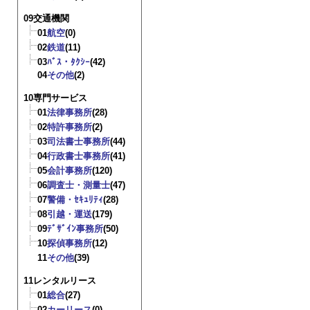
09交通機関
01
航空
(0)
02
鉄道
(11)
03
ﾊﾞｽ・ﾀｸｼｰ
(42)
04
その他
(2)
10専門サービス
01
法律事務所
(28)
02
特許事務所
(2)
03
司法書士事務所
(44)
04
行政書士事務所
(41)
05
会計事務所
(120)
06
調査士・測量士
(47)
07
警備・ｾｷｭﾘﾃｨ
(28)
08
引越・運送
(179)
09
ﾃﾞｻﾞｲﾝ事務所
(50)
10
探偵事務所
(12)
11
その他
(39)
11レンタルリース
01
総合
(27)
02
カーリース
(0)