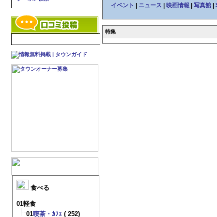
イベント
|
ニュース
|
映画情報
|
写真館
|
特集
食べる
01軽食
01
喫茶・ｶﾌｪ
( 252)