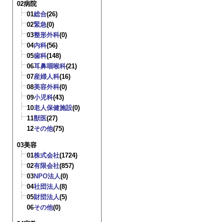
02病院
01
総合
(26)
02
緊急
(0)
03
整形外科
(0)
04
内科
(56)
05
歯科
(148)
06
耳鼻咽喉科
(21)
07
産婦人科
(16)
08
美容外科
(0)
09
小児科
(43)
10
老人保健施設
(0)
11
獣医
(27)
12
その他
(75)
03美容
01
株式会社
(1724)
02
有限会社
(857)
03
NPO法人
(0)
04
社団法人
(8)
05
財団法人
(5)
06
その他
(0)