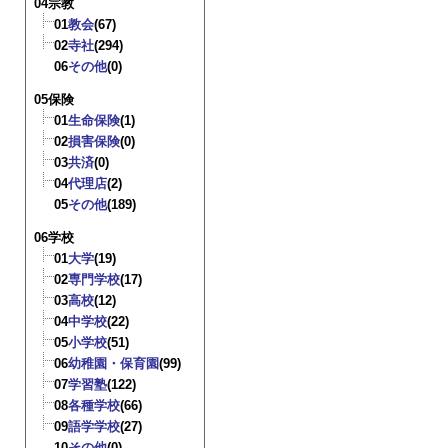
04宗教
01
教会
(67)
02
寺社
(294)
06
その他
(0)
05保険
01
生命保険
(1)
02
損害保険
(0)
03
共済
(0)
04
代理店
(2)
05
その他
(189)
06学校
01
大学
(19)
02
専門学校
(17)
03
高校
(12)
04
中学校
(22)
05
小学校
(51)
06
幼稚園・保育園
(99)
07
学習塾
(122)
08
各種学校
(66)
09
語学学校
(27)
10
その他
(0)