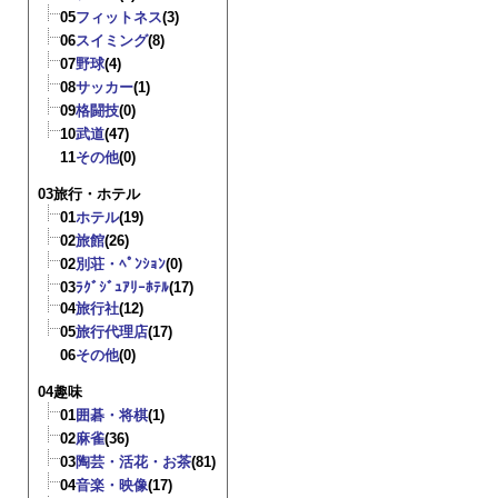
05
フィットネス
(3)
06
スイミング
(8)
07
野球
(4)
08
サッカー
(1)
09
格闘技
(0)
10
武道
(47)
11
その他
(0)
03旅行・ホテル
01
ホテル
(19)
02
旅館
(26)
02
別荘・ﾍﾟﾝｼｮﾝ
(0)
03
ﾗｸﾞｼﾞｭｱﾘｰﾎﾃﾙ
(17)
04
旅行社
(12)
05
旅行代理店
(17)
06
その他
(0)
04趣味
01
囲碁・将棋
(1)
02
麻雀
(36)
03
陶芸・活花・お茶
(81)
04
音楽・映像
(17)