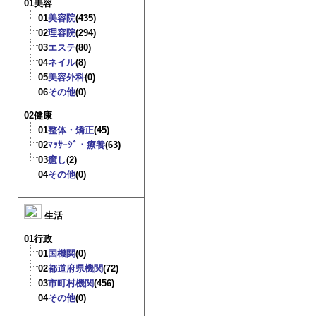
01美容
01
美容院
(435)
02
理容院
(294)
03
エステ
(80)
04
ネイル
(8)
05
美容外科
(0)
06
その他
(0)
02健康
01
整体・矯正
(45)
02
ﾏｯｻｰｼﾞ・療養
(63)
03
癒し
(2)
04
その他
(0)
生活
01行政
01
国機関
(0)
02
都道府県機関
(72)
03
市町村機関
(456)
04
その他
(0)