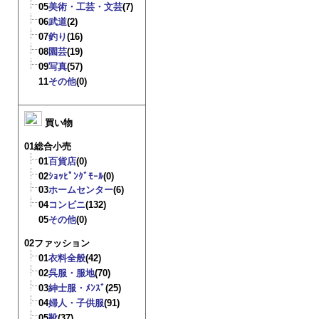
05
美術・工芸・文芸
(7)
06
武道
(2)
07
釣り
(16)
08
園芸
(19)
09
写真
(57)
11
その他
(0)
買い物
01総合小売
01
百貨店
(0)
02
ｼｮｯﾋﾟﾝｸﾞﾓｰﾙ
(0)
03
ホームセンター
(6)
04
コンビニ
(132)
05
その他
(0)
02ファッション
01
衣料全般
(42)
02
呉服・服地
(70)
03
紳士服・ﾒﾝｽﾞ
(25)
04
婦人・子供服
(91)
05
靴
(37)